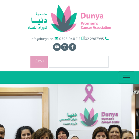
|
|
info@dunya.ps
0598 948 112
02-2987995
بحث