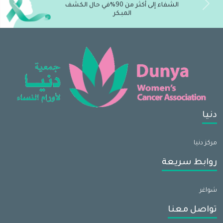
الشفاء إلى أكثر من 90%في حال الكشف
vious
Next
المبكر
دنيا
مركز دنيا
روابط سريعة
شواغر
تواصل معنا